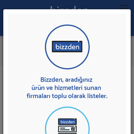
Ara:
Cupcake Kursu
İlk 1 Firmaya Mesaj Gönder
İl:
İlçe:
1 sonuç bulundu.
Ankara
,
Çankaya'da
Cupcake Kursu
sunan firmalar