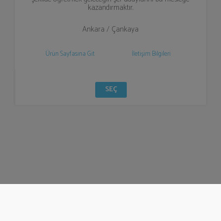
kazandırmaktır.
Ankara / Çankaya
Ürün Sayfasına Git
İletişim Bilgileri
SEÇ
© Bizzden 2016
info@bizzden.com