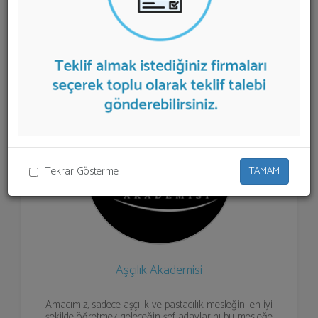
aşağıda listelenmektedir.
Cupcake Kursu
teklifi almak
için listeden seçim yapıp ya da "İlk 5 Firmadan Teklif İste"
kısmından toplu olarak teklif talebinizi firmalara
aktarabilirsiniz.
Tekrar Gösterme
TAMAM
Aşçılık Akademisi
Amacımız, sadece aşçılık ve pastacılık mesleğini en iyi
şekilde öğretmek geleceğin şef adaylarını bu mesleğe