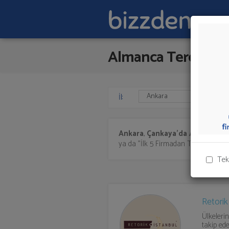
Almanca Tercüme
İl:
Ankara
,
Çankaya'da
Almanca T
ya da "İlk 5 Firmadan Teklif İste" kıs
Tek
Retori
Ülkelerin
takip ed