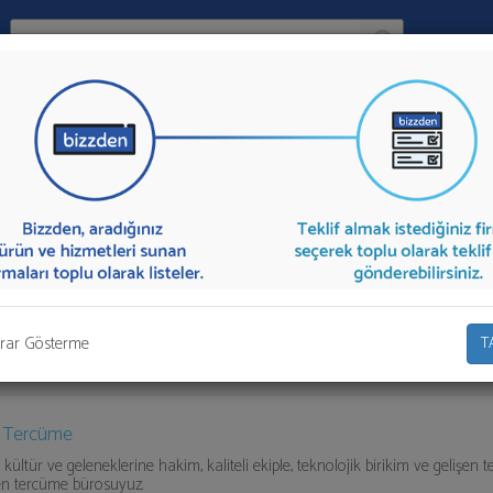
Ara:
Firma
İlçe:
ercüme
sunan firmalar aşağıda listelenmektedir.
Almanca Tercüme
tek
mından toplu olarak teklif talebinizi firmalara aktarabilirsiniz.
rar Gösterme
T
k Tercüme
 kültür ve geleneklerine hakim, kaliteli ekiple, teknolojik birikim ve gelişen t
en tercüme bürosuyuz.