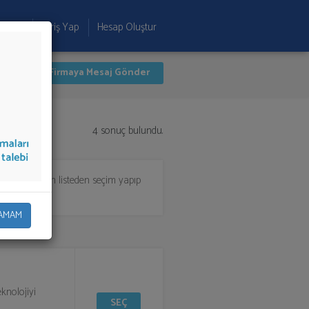
 Ekle
Giriş Yap
Hesap Oluştur
İlk 4 Firmaya Mesaj Gönder
4 sonuç bulundu.
lifi almak için listeden seçim yapıp
AMAM
eknolojiyi
SEÇ