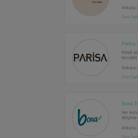
Ankara 
Ürün Sayf
Parisa
Kendi al
tecrübel
Ankara 
Ürün Sayf
Bora T
Her konu
iletişim
Ankara 
Ürün Sayf