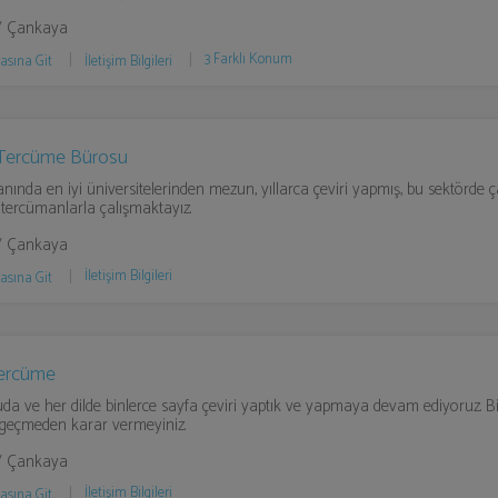
/ Çankaya
3 Farklı Konum
asına Git
İletişim Bilgileri
 Tercüme Bürosu
anında en iyi üniversitelerinden mezun, yıllarca çeviri yapmış, bu sektörde ç
i tercümanlarla çalışmaktayız.
/ Çankaya
İletişim Bilgileri
asına Git
ercüme
da ve her dilde binlerce sayfa çeviri yaptık ve yapmaya devam ediyoruz. B
e geçmeden karar vermeyiniz.
/ Çankaya
İletişim Bilgileri
asına Git