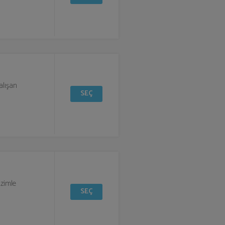
alışan
SEÇ
izimle
SEÇ