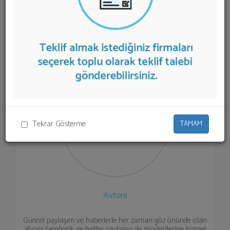
firmalar aşağıda listelenmektedir.
Akvaryum
Malzemeleri
teklifi almak için listeden seçim yapıp ya da
"İlk 5 Firmadan Teklif İste" kısmından toplu olarak teklif
talebinizi firmalara aktarabilirsiniz.
Tekrar Gösterme
TAMAM
Avfoni
Güncel paylaşım ve haberlerle her zaman göz önünde olan
afvoni facebook ve twitter sayfaları ile müşterilerine hizmet