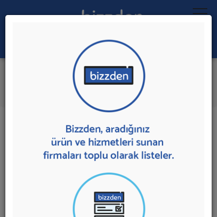
Ara:
Akvaryum Malzemeleri
İlk 2 Firmaya Mesaj Gönder
İl:
İlçe:
2 sonuç bulundu.
Ankara
,
Çankaya'da
Akvaryum Malzemeleri
sunan