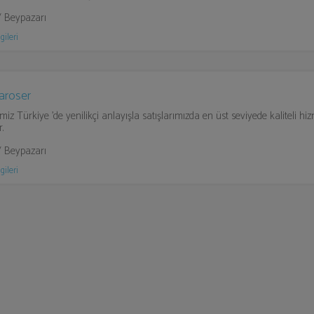
/ Beypazarı
gileri
Karoser
miz Türkiye 'de yenilikçi anlayışla satışlarımızda en üst seviyede kaliteli hi
.
/ Beypazarı
gileri