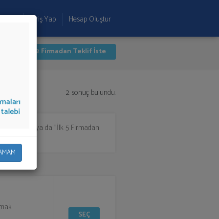
 Ekle
Giriş Yap
Hesap Oluştur
İlk 2 Firmadan Teklif İste
2 sonuç bulundu.
n seçim yapıp ya da "İlk 5 Firmadan
AMAM
urmak
SEÇ