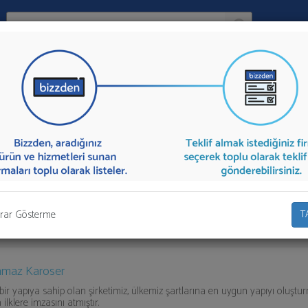
Ara:
Firma
İlçe:
unan firmalar aşağıda listelenmektedir.
Karoser
teklifi almak için listede
lif talebinizi firmalara aktarabilirsiniz.
rar Gösterme
T
maz Karoser
i bir yapıya sahip olan şirketimiz, ülkemiz şartlarına en uygun yapıyı oluşt
ilklere imzasını atmıştır.