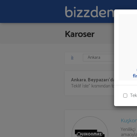
Karoser
İl:
Ankara
,
Beypazarı'da
Karoser
s
Teklif İste" kısmından toplu olarak tek
Tek
Kuşkon
Yenilikç
amacıyla 