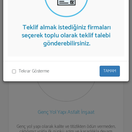
firmalar aşağıda listelenmektedir.
Asfalt ve Yol İnşaatı
teklifi almak için listeden seçim yapıp ya da "İlk 5
Firmadan Teklif İste" kısmından toplu olarak teklif
talebinizi firmalara aktarabilirsiniz.
Tekrar Gösterme
TAMAM
Genç Yol Yapı Asfalt İnşaat
Genç yol yapı olarak kalite ve titizlikten ödün vermeden,
çıktığımız yolda ilk günkü azim ve kararlılıkla devam