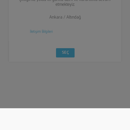
etmekteyiz.
Ankara / Altındağ
İletişim Bilgileri
SEÇ
© Bizzden 2016
info@bizzden.com