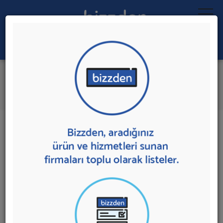
Ara:
Asfalt ve Yol İnşaatı
İlk 1 Firmadan Teklif İste
İl:
İlçe:
1 sonuç bulundu.
Ankara
,
Altındağ'da
Asfalt ve Yol İnşaatı
sunan