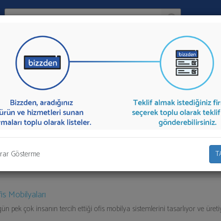
Ara:
Firma
İlçe:
ası
sunan firmalar aşağıda listelenmektedir.
Ofis Mobilyası
teklifi almak 
olarak teklif talebinizi firmalara aktarabilirsiniz.
rar Gösterme
T
is Mobilyaları
ün pek çok insanın tercih ettiği ofis mobilya sistemlerini tasarlıyor ve üreti