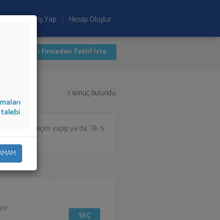
 Ekle
Giriş Yap
Hesap Oluştur
İlk 1 Firmadan Teklif İste
1 sonuç bulundu.
için listeden seçim yapıp ya da "İlk 5
AMAM
yor.
SEÇ