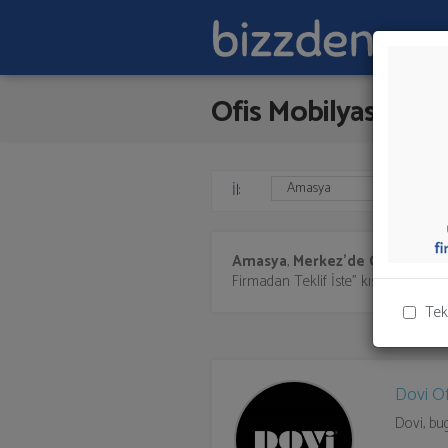
Ofis Mobilyası
İl:
Amasya
,
Merkez'de
Ofis Mobily
Firmadan Teklif İste" kısmından toplu 
Tek
Dovi Of
Dovi, bug