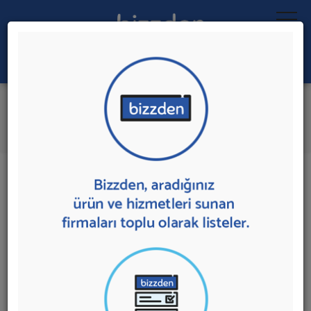
Ara:
Akreditif Danışmanlığı
İlk 5 Firmaya Mesaj Gönder
İl:
İlçe:
11 sonuç bulundu.
Akreditif Danışmanlığı
sunan firmalar aşağıda