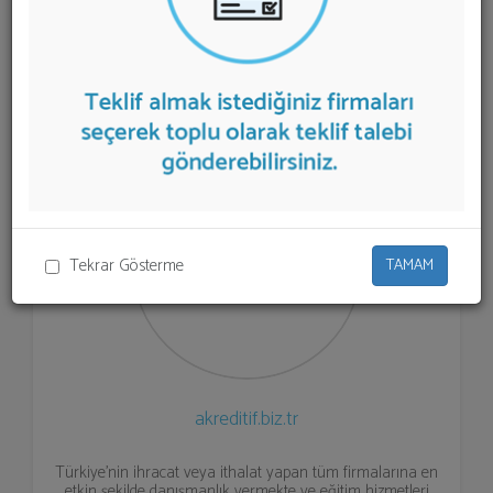
listelenmektedir.
Akreditif Danışmanlığı
teklifi almak
için listeden seçim yapıp ya da "İlk 5 Firmadan Teklif İste"
kısmından toplu olarak teklif talebinizi firmalara
aktarabilirsiniz.
Tekrar Gösterme
TAMAM
akreditif.biz.tr
Türkiye'nin ihracat veya ithalat yapan tüm firmalarına en
etkin şekilde danışmanlık vermekte ve eğitim hizmetleri