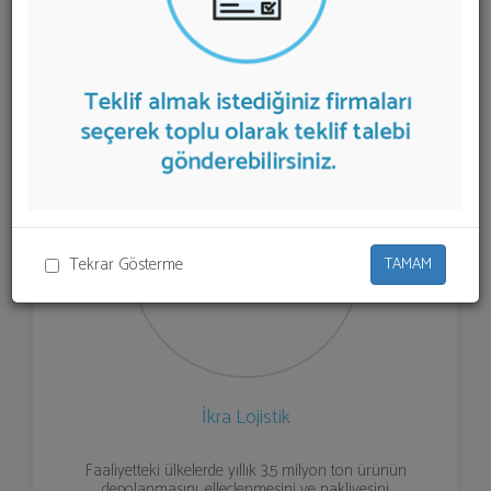
aşağıda listelenmektedir.
Lojistik
teklifi almak için
listeden seçim yapıp ya da "İlk 5 Firmadan Teklif İste"
kısmından toplu olarak teklif talebinizi firmalara
aktarabilirsiniz.
Tekrar Gösterme
TAMAM
İkra Lojistik
Faaliyetteki ülkelerde yıllık 3.5 milyon ton ürünün
depolanmasını, elleçlenmesini ve nakliyesini