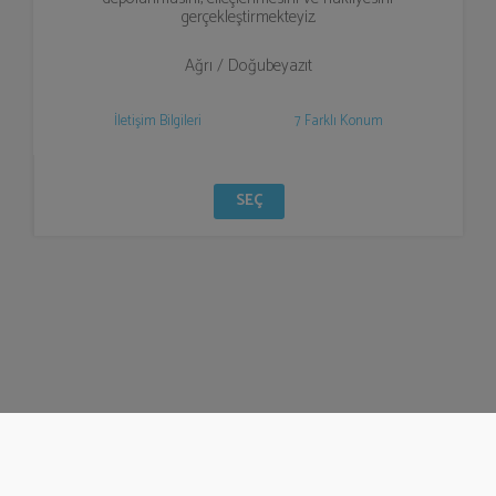
gerçekleştirmekteyiz.
Ağrı / Doğubeyazıt
İletişim Bilgileri
7 Farklı Konum
SEÇ
© Bizzden 2016
info@bizzden.com