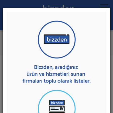
Ara:
Lojistik
İlk 1 Firmadan Teklif İste
İl:
İlçe:
1 sonuç bulundu.
Ağrı
,
Doğubeyazıt'da
Lojistik
sunan firmalar