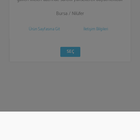
Bursa / Nilüfer
Ürün Sayfasına Git
İletişim Bilgileri
SEÇ
© Bizzden 2016
info@bizzden.com