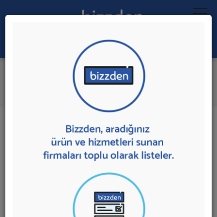
Ara:
Ağaç İşleme Makineleri
İlk 1 Firmadan Teklif İste
İl:
İlçe:
1 sonuç bulundu.
Ağaç İşleme Makineleri
sunan firmalar aşağıda