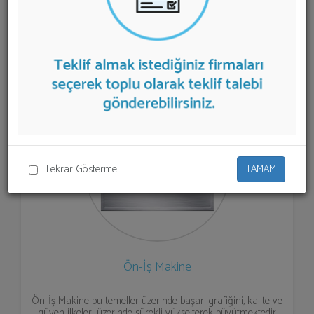
listelenmektedir.
Ağaç İşleme Makineleri
teklifi almak
için listeden seçim yapıp ya da "İlk 5 Firmadan Teklif İste"
kısmından toplu olarak teklif talebinizi firmalara
aktarabilirsiniz.
Tekrar Gösterme
TAMAM
Ön-İş Makine
Ön-İş Makine bu temeller üzerinde başarı grafiğini, kalite ve
güven ilkeleri üzerinde sürekli yükselterek büyütmektedir