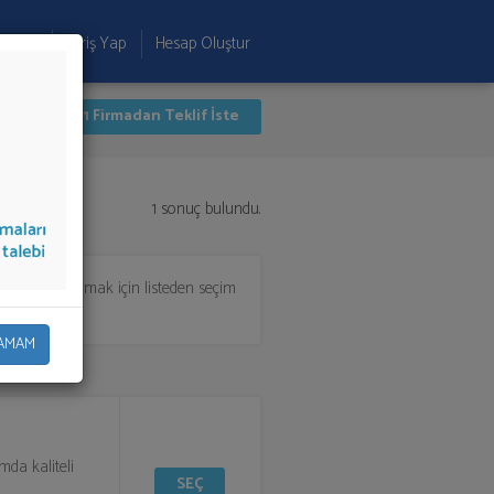
 Ekle
Giriş Yap
Hesap Oluştur
İlk 1 Firmadan Teklif İste
1 sonuç bulundu.
leri
teklifi almak için listeden seçim
AMAM
mda kaliteli
SEÇ