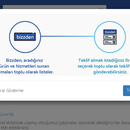
Ara:
Firma
eri
İlçe:
 Sistemleri
sunan firmalar aşağıda listelenmektedir.
Kartlı Geçiş Sistem
e" kısmından toplu olarak teklif talebinizi firmalara aktarabilirsiniz.
rar Gösterme
T
üvenlik
nel ekibimizle yapmış olduğumuz çalışmalar sayesinde dilediğiniz her duru
elde edebilirsiniz.