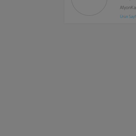
AfyonKar
Ürün Sayf