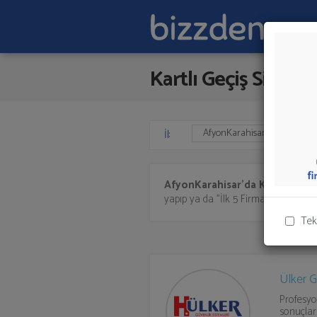
Kartlı Geçiş Sisteml
İl:
AfyonKarahisar'da
Kartlı Geçiş
yapıp ya da "İlk 5 Firmadan Teklif İst
Tek
Ülker G
Profesyo
sonuçlar 