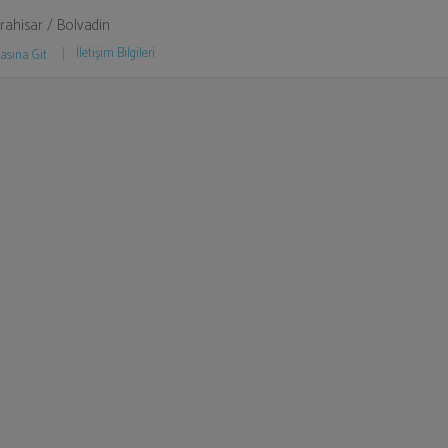
ahisar / Bolvadin
İletişim Bilgileri
asına Git