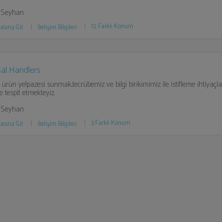
 Seyhan
12 Farklı Konum
asına Git
İletişim Bilgileri
al Handlers
 ürün yelpazesi sunmak,tecrübemiz ve bilgi birikimimiz ile istifleme ihtiyaçla
de tespit etmekteyiz.
 Seyhan
3 Farklı Konum
asına Git
İletişim Bilgileri