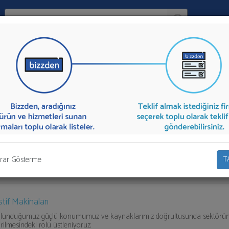
Ara:
Firma
İlçe:
alama
sunan firmalar aşağıda listelenmektedir.
Forklift Kiralama
teklifi a
 toplu olarak teklif talebinizi firmalara aktarabilirsiniz.
rar Gösterme
T
stif Makinaları
bulunduğumuz güçlü konumumuz ve kaynaklarımız doğrultusunda sektörün
irilmesindeki rolü üstleniyoruz.