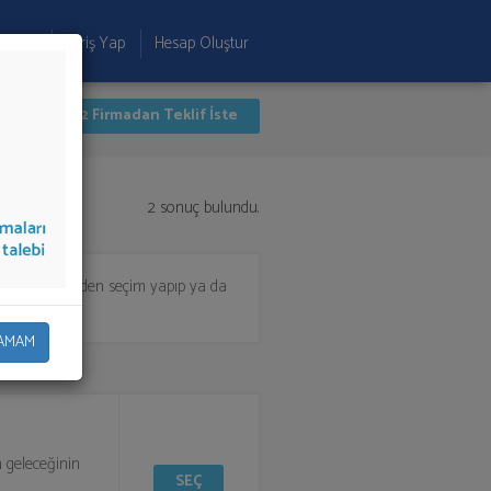
 Ekle
Giriş Yap
Hesap Oluştur
İlk 2 Firmadan Teklif İste
2 sonuç bulundu.
lmak için listeden seçim yapıp ya da
AMAM
 geleceğinin
SEÇ