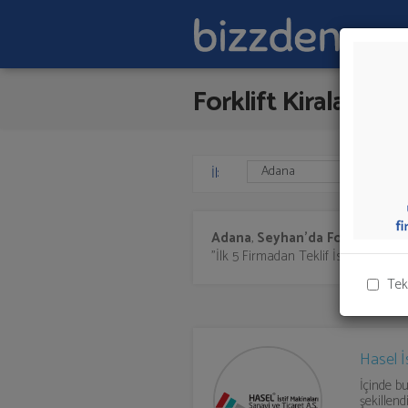
Forklift Kiralama
İl:
Adana
,
Seyhan'da
Forklift Kir
"İlk 5 Firmadan Teklif İste" kısmından
Tek
Hasel İ
İçinde 
şekillend