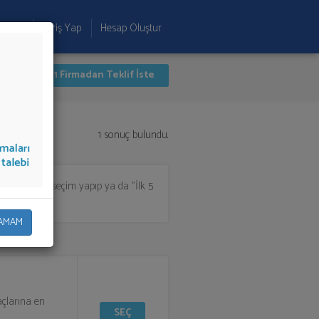
 Ekle
Giriş Yap
Hesap Oluştur
İlk 1 Firmadan Teklif İste
1 sonuç bulundu.
için listeden seçim yapıp ya da "İlk 5
AMAM
açlarına en
SEÇ