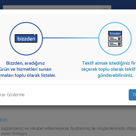
Ara:
Firma
İlçe:
ini
sunan firmalar aşağıda listelenmektedir.
Asansör Kabini
teklifi almak 
olarak teklif talebinizi firmalara aktarabilirsiniz.
rar Gösterme
T
abin
is sağlamamız ve rekabet edilemeyecek fiyatlarımız ile müşterilerimizin ihtiy
 veren firmayız.