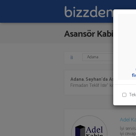
Asansör Kabini
İl:
Adana
,
Seyhan'da
Asansör Kab
Firmadan Teklif İste" kısmından toplu 
Tek
Adel K
İyi serv
iyi cevap