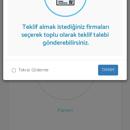
listelenmektedir.
İş Yeri Temizliği
teklifi almak için
listeden seçim yapıp ya da "İlk 5 Firmadan Teklif İste"
kısmından toplu olarak teklif talebinizi firmalara
aktarabilirsiniz.
Tekrar Gösterme
TAMAM
Partem