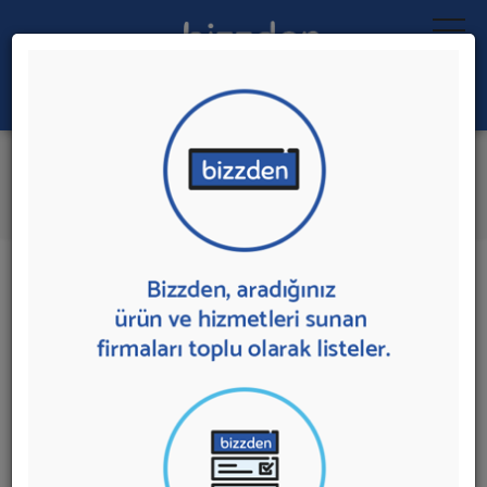
Ara:
İş Yeri Temizliği
İlk 1 Firmadan Teklif İste
İl:
İlçe:
1 sonuç bulundu.
Adana'da
İş Yeri Temizliği
sunan firmalar aşağıda