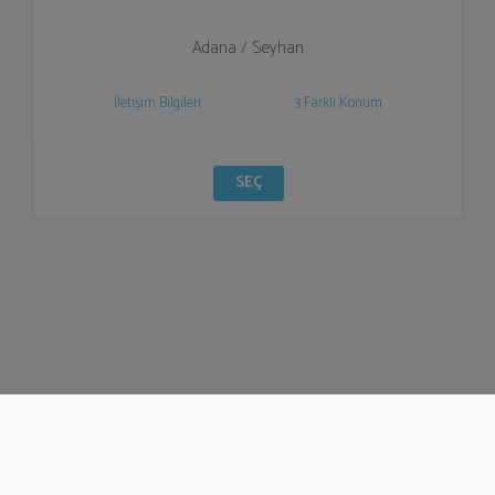
Adana / Seyhan
İletişim Bilgileri
3 Farklı Konum
SEÇ
© Bizzden 2016
info@bizzden.com