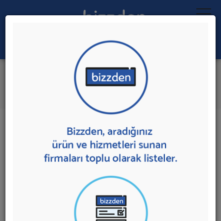
Ara:
İplik İmalatı
İlk 1 Firmadan Teklif İste
İl:
İlçe:
1 sonuç bulundu.
Adana'da
İplik İmalatı
sunan firmalar aşağıda