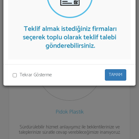
listelenmektedir.
İplik İmalatı
teklifi almak için listeden
seçim yapıp ya da "İlk 5 Firmadan Teklif İste" kısmından
toplu olarak teklif talebinizi firmalara aktarabilirsiniz.
Tekrar Gösterme
TAMAM
Pidok Plastik
Sürdürülebilir hizmet anlayışımız ile beklentilerinize ve
taleplerinize süratle cevap verebileceğimize inanıyoruz.